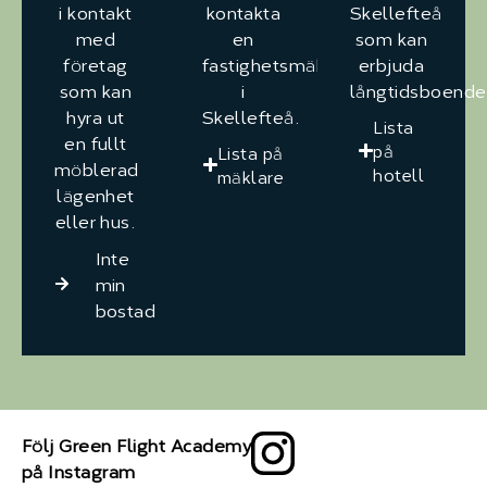
i kontakt
kontakta
Skellefteå
med
en
som kan
företag
fastighetsmäklare
erbjuda
som kan
i
långtidsboende
hyra ut
Skellefteå.
Lista
en fullt
på
Lista på
möblerad
hotell
mäklare
lägenhet
eller hus.
Inte
min
bostad
Följ Green Flight Academy
på Instagram