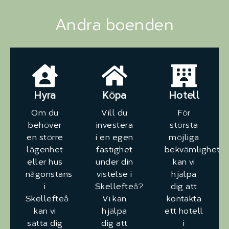
Andra boenden
Hyra
Köpa
Hotell
Om du
Vill du
För
behöver
investera
största
en större
i en egen
möjliga
lägenhet
fastighet
bekvämlighet
eller hus
under din
kan vi
någonstans
vistelse i
hjälpa
i
Skellefteå?
dig att
Skellefteå
Vi kan
kontakta
kan vi
hjälpa
ett hotell
sätta dig
dig att
i