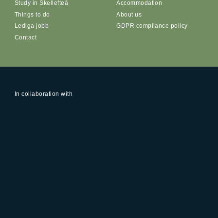
Study in Skellefteå
Accommodation
Things to do
About us
Lediga jobb
GDPR compliance policy
Contact
In collaboration with